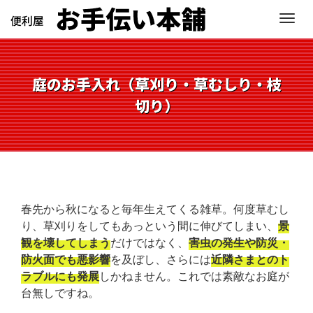
M
e
n
u
庭のお手入れ（草刈り・草むしり・枝
切り）
春先から秋になると毎年生えてくる雑草。何度草むし
り、草刈りをしてもあっという間に伸びてしまい、
景
観を壊してしまう
だけではなく、
害虫の発生や防災・
防火面でも悪影響
を及ぼし、さらには
近隣さまとのト
ラブルにも発展
しかねません。これでは素敵なお庭が
台無しですね。